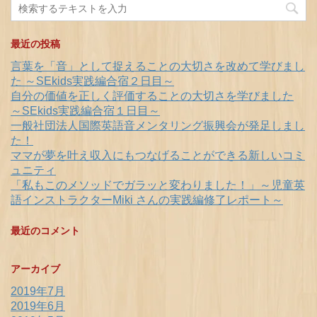
最近の投稿
言葉を「音」として捉えることの大切さを改めて学びまし
た ～SEkids実践編合宿２日目～
自分の価値を正しく評価することの大切さを学びました
～SEkids実践編合宿１日目～
一般社団法人国際英語音メンタリング振興会が発足しまし
た！
ママが夢を叶え収入にもつなげることができる新しいコミ
ュニティ
「私もこのメソッドでガラッと変わりました！」～児童英
語インストラクターMiki さんの実践編修了レポート～
最近のコメント
アーカイブ
2019年7月
2019年6月