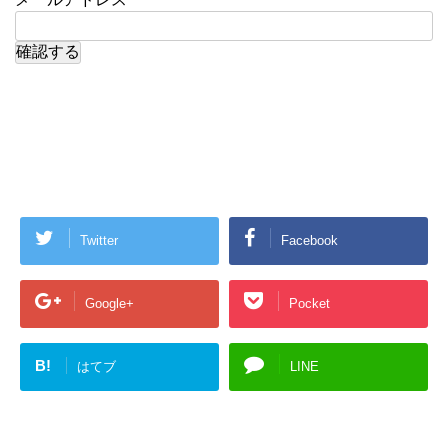
Twitter
Facebook
Google+
Pocket
B!
はてブ
LINE