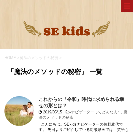
HOME
>
魔法のメソッドの秘密
>
「魔法のメソッドの秘密」 一覧
これからの「令和」時代に求められる幸
せの形とは？
2019/05/15
-
ナビゲーターってどんな人？
,
魔
法のメソッドの秘密
こんにちは。SEkidsナビゲーターの佐野雅代で
す。 先日よりご紹介している対談動画では、英語も