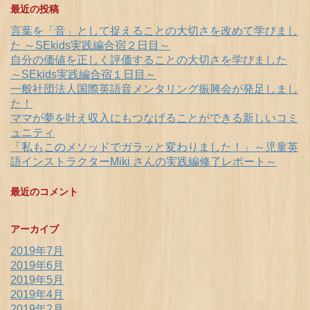
最近の投稿
言葉を「音」として捉えることの大切さを改めて学びまし
た ～SEkids実践編合宿２日目～
自分の価値を正しく評価することの大切さを学びました
～SEkids実践編合宿１日目～
一般社団法人国際英語音メンタリング振興会が発足しまし
た！
ママが夢を叶え収入にもつなげることができる新しいコミ
ュニティ
「私もこのメソッドでガラッと変わりました！」～児童英
語インストラクターMiki さんの実践編修了レポート～
最近のコメント
アーカイブ
2019年7月
2019年6月
2019年5月
2019年4月
2019年2月