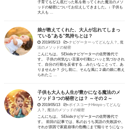
子育てもどん底だった私を救ってくれた魔法のメソ
ッドの秘密についてお伝えしてきました。↓ 子供も
大人も ...
娘が教えてくれた、大人が忘れてしまっ
ている”ある”気持ちとは？
2019/05/13
-
ナビゲーターってどんな人？
,
魔
法のメソッドの秘密
こんにちは。 SEkidsナビゲーターの佐野雅代で
す。 子供の何気ない言葉や行動にハッと気づかされ
て、自分の行動を反省する…みたいなことって、あ
りませんか？ 少し前に、そんな風に２歳の娘に教え
られたこ ...
子供も大人も人生が豊かになる魔法のメ
ソッド３つの秘密とは？ ～その２～
2019/05/13
-
ボイスコーチHiroyoってどんな
人？
,
魔法のメソッドの秘密
こんにちは。 SEkidsナビゲーターの佐野雅代で
す。 前回の記事では、私のおうち英語の失敗談や、
それが原因で家庭崩壊の危機にまで陥りそうになっ