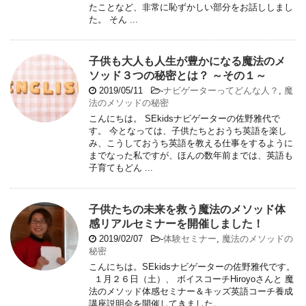
たことなど、非常に恥ずかしい部分をお話ししまし
た。 そん ...
子供も大人も人生が豊かになる魔法のメ
ソッド３つの秘密とは？ ～その１～
2019/05/11
-
ナビゲーターってどんな人？
,
魔
法のメソッドの秘密
こんにちは。 SEkidsナビゲーターの佐野雅代で
す。 今となっては、子供たちとおうち英語を楽し
み、こうしておうち英語を教える仕事をするように
までなった私ですが、ほんの数年前までは、英語も
子育てもどん ...
子供たちの未来を救う魔法のメソッド体
感リアルセミナーを開催しました！
2019/02/07
-
体験セミナー
,
魔法のメソッドの
秘密
こんにちは。SEkidsナビゲーターの佐野雅代です。
１月２６日（土）、 ボイスコーチHiroyoさんと 魔
法のメソッド体感セミナー＆キッズ英語コーチ養成
講座説明会を開催してきました。 ...