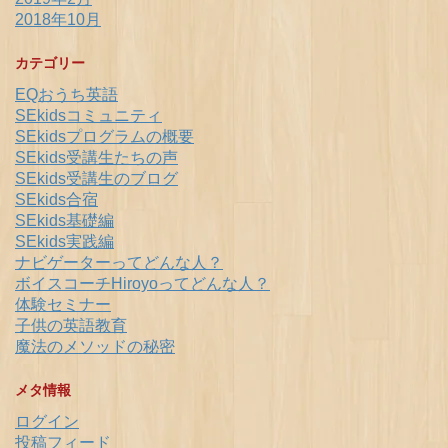
2018年10月
カテゴリー
EQおうち英語
SEkidsコミュニティ
SEkidsプログラムの概要
SEkids受講生たちの声
SEkids受講生のブログ
SEkids合宿
SEkids基礎編
SEkids実践編
ナビゲーターってどんな人？
ボイスコーチHiroyoってどんな人？
体験セミナー
子供の英語教育
魔法のメソッドの秘密
メタ情報
ログイン
投稿フィード