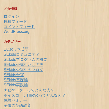
メタ情報
ログイン
投稿フィード
コメントフィード
WordPress.org
カテゴリー
EQおうち英語
SEkidsコミュニティ
SEkidsプログラムの概要
SEkids受講生たちの声
SEkids受講生のブログ
SEkids合宿
SEkids基礎編
SEkids実践編
ナビゲーターってどんな人？
ボイスコーチHiroyoってどんな人？
体験セミナー
子供の英語教育