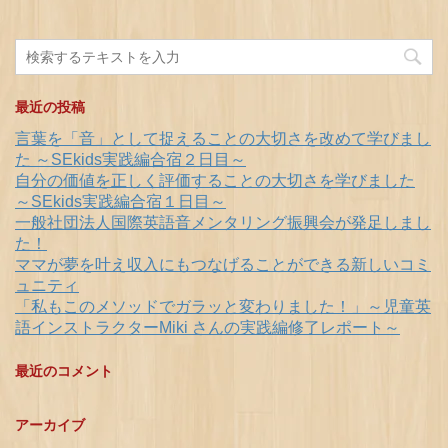
最近の投稿
言葉を「音」として捉えることの大切さを改めて学びまし
た ～SEkids実践編合宿２日目～
自分の価値を正しく評価することの大切さを学びました
～SEkids実践編合宿１日目～
一般社団法人国際英語音メンタリング振興会が発足しまし
た！
ママが夢を叶え収入にもつなげることができる新しいコミ
ュニティ
「私もこのメソッドでガラッと変わりました！」～児童英
語インストラクターMiki さんの実践編修了レポート～
最近のコメント
アーカイブ